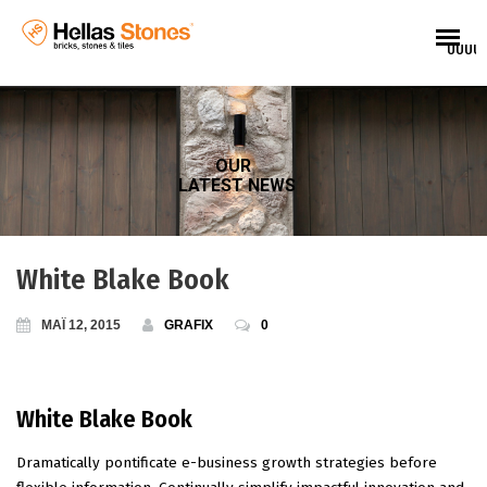
UUUU
OUR
LATEST NEWS
White Blake Book
ΜΑΪ 12, 2015
GRAFIX
0
White Blake Book
Dramatically pontificate e-business growth strategies before
EL