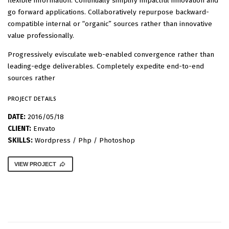
flexible information. Continually simplify impactful innovation and
go forward applications. Collaboratively repurpose backward-
compatible internal or “organic” sources rather than innovative
value professionally.
Progressively evisculate web-enabled convergence rather than
leading-edge deliverables. Completely expedite end-to-end
sources rather
PROJECT DETAILS
DATE:
2016/05/18
CLIENT:
Envato
SKILLS:
Wordpress / Php / Photoshop
VIEW PROJECT