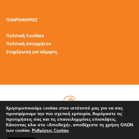
ΠΛΗΡΟΦΟΡΙΕΣ
Πολιτική Cookies
Πολιτική Απορρήτου
Ενημέρωση για κάμερες
Χρησιμοποιούμε cookies στον ιστότοπό μας για να σας
προσφέρουμε την πιο σχετική εμπειρία, θυμόμαστε τις
προτιμήσεις σας και τις επανειλημμένες επισκέψεις.
Κάνοντας κλικ στο «Αποδοχή», αποδέχεστε τη χρήση ΟΛΩΝ
των cookies.
Ρυθμίσεις Cookies