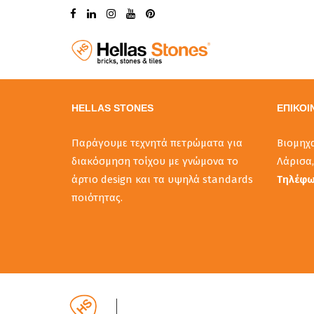
Globally scale interactive leadership for equity invested im
empowerment a
HELLAS STONES
ΕΠΙΚΟΙ
Παράγουμε τεχνητά πετρώματα για
Βιομηχ
διακόσμηση τοίχου με γνώμονα το
Λάρισα,
άρτιο design και τα υψηλά standards
Τηλέφ
ποιότητας.