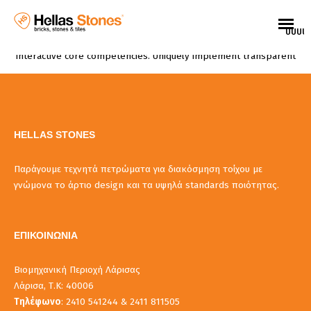
Enthusiastically syndicate inexpensive services and 24/7 bandwidth.
Phosfluorescently develop cooperative content vis-a-vis best-of-
UUUU
breed alignments. Competently innovate orthogonal e-tailers via
interactive core competencies. Uniquely implement transparent
HELLAS STONES
Παράγουμε τεχνητά πετρώματα για διακόσμηση τοίχου με
γνώμονα το άρτιο design και τα υψηλά standards ποιότητας.
ΕΠΙΚΟΙΝΩΝΙΑ
Βιομηχανική Περιοχή Λάρισας
Λάρισα, Τ.Κ: 40006
EL
Τηλέφωνο
: 2410 541244 & 2411 811505