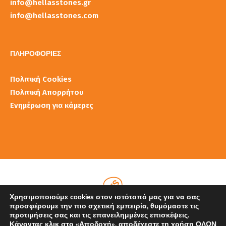
info@hellasstones.gr
info@hellasstones.com
ΠΛΗΡΟΦΟΡΙΕΣ
Πολιτική Cookies
Πολιτική Απορρήτου
Ενημέρωση για κάμερες
Χρησιμοποιούμε cookies στον ιστότοπό μας για να σας
προσφέρουμε την πιο σχετική εμπειρία, θυμόμαστε τις
προτιμήσεις σας και τις επανειλημμένες επισκέψεις.
Κάνοντας κλικ στο «Αποδοχή», αποδέχεστε τη χρήση ΟΛΩΝ