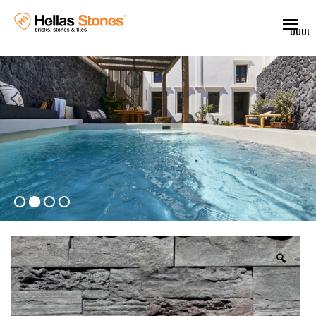
UUUU
🔍
EL