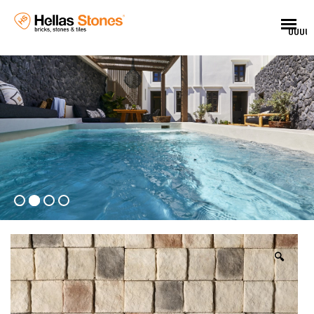
UUUU
🔍
EL