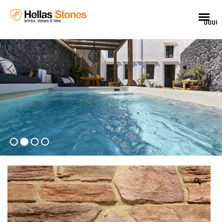
UUUU
🔍
EL