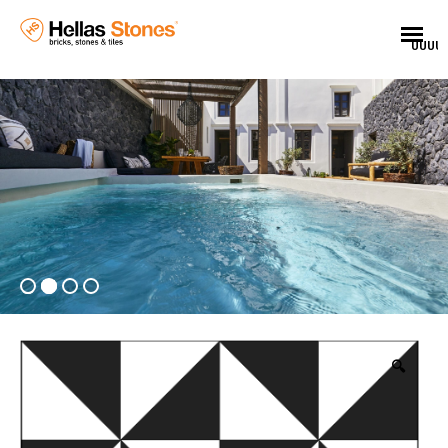
UUUU
🔍
EL