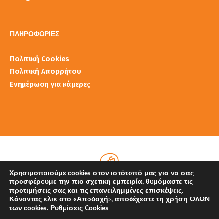
ΠΛΗΡΟΦΟΡΙΕΣ
Πολιτική Cookies
Πολιτική Απορρήτου
Ενημέρωση για κάμερες
Χρησιμοποιούμε cookies στον ιστότοπό μας για να σας
προσφέρουμε την πιο σχετική εμπειρία, θυμόμαστε τις
προτιμήσεις σας και τις επανειλημμένες επισκέψεις.
Κάνοντας κλικ στο «Αποδοχή», αποδέχεστε τη χρήση ΟΛΩΝ
των cookies.
Ρυθμίσεις Cookies