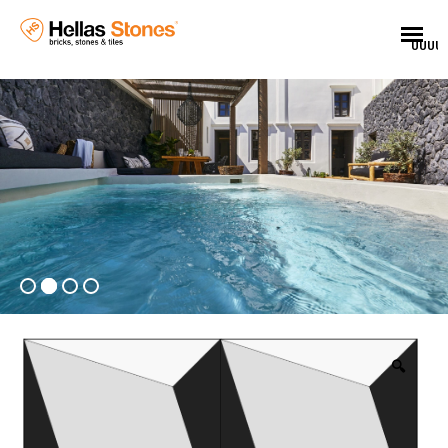
UUUU
🔍
EL