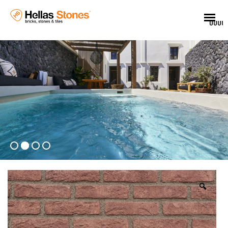
UUUU
🔍
EL