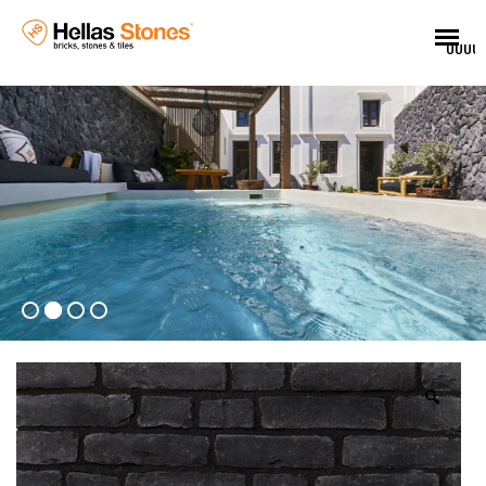
UUUU
🔍
EL